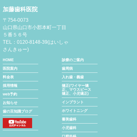
加藤歯科医院
〒754-0073
山口県山口市小郡本町一丁目
５番５６号
TEL：0120-8148-39(はいしゃ
さんきゅー)
HOME
診療のご案内
医院案内
歯周病
料金表
入れ歯・義歯
採用情報
矯正(ワイヤー矯
正、マウスピース
矯正、小児矯正)
web予約
インプラント
お知らせ
ホワイトニング
歯の豆知識ブログ
審美歯科
小児歯科
口腔外科