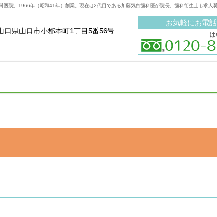
科医院。1966年（昭和41年）創業。現在は2代目である加藤気白歯科医が院長。歯科衛生士も求人
お気軽にお電話
山口県山口市小郡本町1丁目5番56号