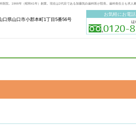
科医院。1966年（昭和41年）創業。現在は2代目である加藤気白歯科医が院長。歯科衛生士も求人
お気軽にお電話
山口県山口市小郡本町1丁目5番56号