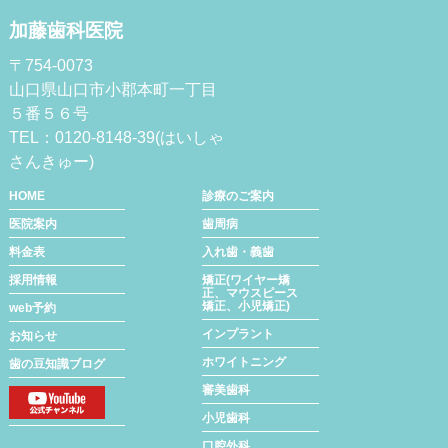
加藤歯科医院
〒754-0073
山口県山口市小郡本町一丁目
５番５６号
TEL：0120-8148-39(はいしゃ
さんきゅー)
HOME
診療のご案内
医院案内
歯周病
料金表
入れ歯・義歯
採用情報
矯正(ワイヤー矯
正、マウスピース
矯正、小児矯正)
web予約
インプラント
お知らせ
ホワイトニング
歯の豆知識ブログ
審美歯科
小児歯科
口腔外科