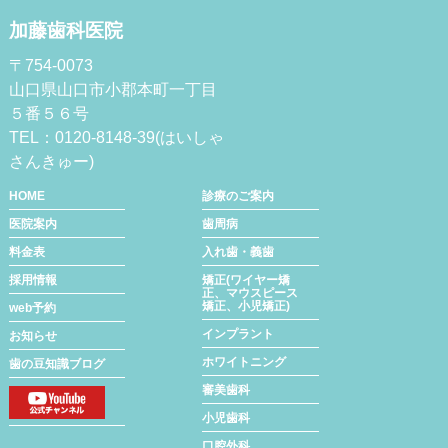
加藤歯科医院
〒754-0073
山口県山口市小郡本町一丁目
５番５６号
TEL：0120-8148-39(はいしゃ
さんきゅー)
HOME
診療のご案内
医院案内
歯周病
料金表
入れ歯・義歯
採用情報
矯正(ワイヤー矯
正、マウスピース
矯正、小児矯正)
web予約
インプラント
お知らせ
ホワイトニング
歯の豆知識ブログ
審美歯科
小児歯科
口腔外科